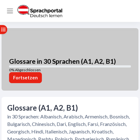
Zum Hauptinhalt
Website-Übersicht
Kursindex öffnen
Glossare in 30 Sprachen (A1, A2, B1)
0% Abgeschlossen
0% Abgeschlossen
Fortsetzen
Hauptinhaltsblöcke
Glossare (A1, A2, B1)
in 30 Sprachen: Albanisch, Arabisch, Armenisch, Bosnisch,
Bulgarisch, Chinesisch, Dari, Englisch, Farsi, Französisch,
Georgisch, Hindi, Italienisch, Japanisch, Kroatisch,
Mazedonisch, Pashtu, Polnisch, Portugiesisch, Rumänisch,