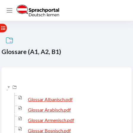
Zum Hauptinhalt
Website-Übersicht
Kursindex öffnen
Glossare (A1, A2, B1)
Abschlussbedingungen
Glossar Albanisch.pdf
Glossar Arabisch.pdf
Glossar Armenisch.pdf
Glossar Bosnisch.pdf